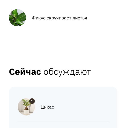
Фикус скручивает листья
Сейчас
обсуждают
1
Цикас