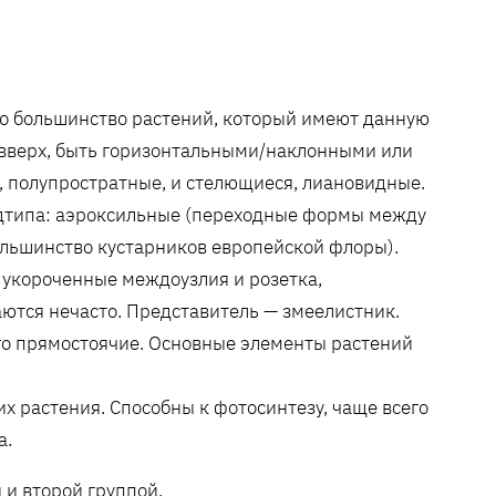
о большинство растений, который имеют данную
 вверх, быть горизонтальными/наклонными или
, полупростратные, и стелющиеся, лиановидные.
одтипа: аэроксильные (переходные формы между
ольшинство кустарников европейской флоры).
 укороченные междоузлия и розетка,
тся нечасто. Представитель — змеелистник.
го прямостоячие. Основные элементы растений
х растения. Способны к фотосинтезу, чаще всего
а.
и второй группой.