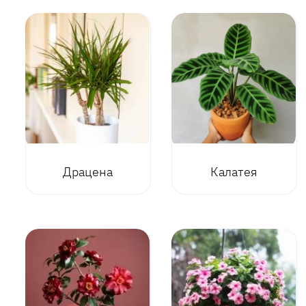
Драцена
Калатея