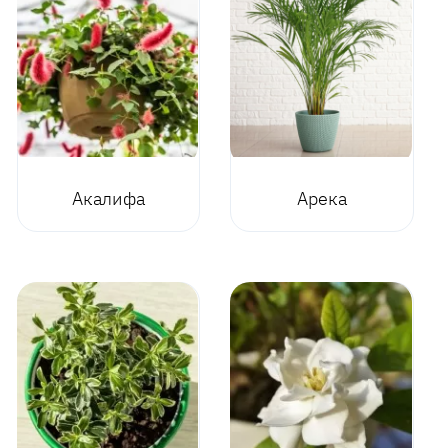
Акалифа
Арека