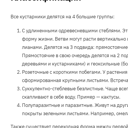
Все кустарники делятся на 4 большие группы:
С удлиненными одревесневшими стеблями. Эт
форму жизни. Ветви могут расти вертикально
лианами. Делятся на 3 подвида: прямостоячие
Прямостоячие в свою очередь делятся на 2 п
деревьями и кустарниками) и геоксильные (б
Розеточные с короткими побегами. У растения
сформированная крупными листьями. Встречаю
Суккулентно-стеблевые безлистные. Чаще все
скапливают в себе воду. Пример — кактусы.
Полупаразитные и паразитные. Живут на други
покрыты зелеными листьями. Например, омел
Также существует переходная форма между первой 