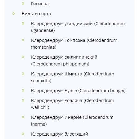
Гигиена
Виды и сорта
Клеродендрум угандийский (Clerodendrum
ugandense)
Клеродендрум Томпсона (Clerodendrum
thomsoniae)
Клеродендрум филиппинский
(Clerodendrum philippinum)
Клеродендрум Шмидта (Clerodendrum
schmidtii)
Клеродендрум Бунге (Clerodendrum bungei)
Клеродендрум Уоллича (Clerodendrum
wallichii)
Клеродендрум Инерме (Clerodendrum
inerme)
Клеродендрум блестящий