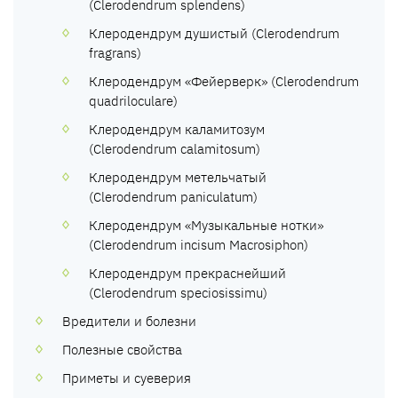
(Clerodendrum splendens)
Клеродендрум душистый (Clerodendrum
fragrans)
Клеродендрум «Фейерверк» (Clerodendrum
quadriloculare)
Клеродендрум каламитозум
(Clerodendrum calamitosum)
Клеродендрум метельчатый
(Clerodendrum paniculatum)
Клеродендрум «Музыкальные нотки»
(Clerodendrum incisum Macrosiphon)
Клеродендрум прекраснейший
(Сlerodendrum speciosissimu)
Вредители и болезни
Полезные свойства
Приметы и суеверия