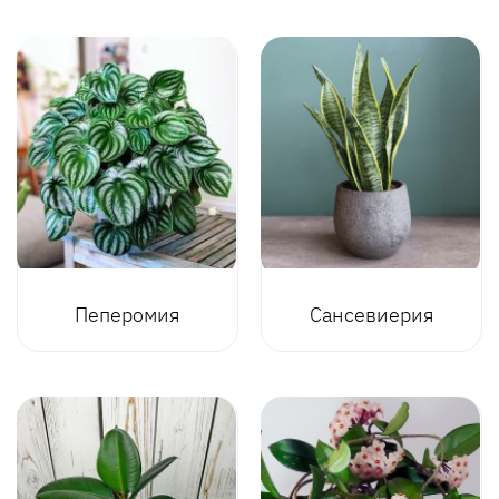
Пеперомия
Сансевиерия