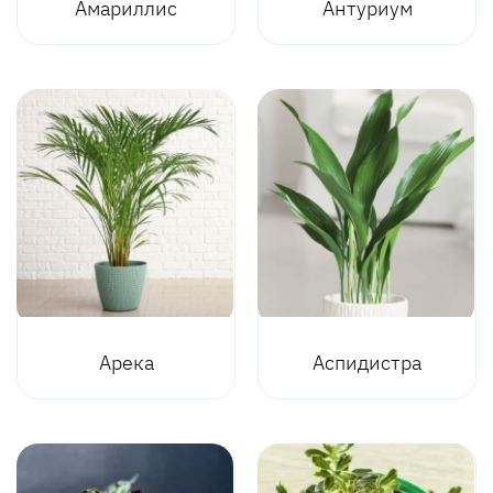
Амариллис
Антуриум
Арека
Аспидистра