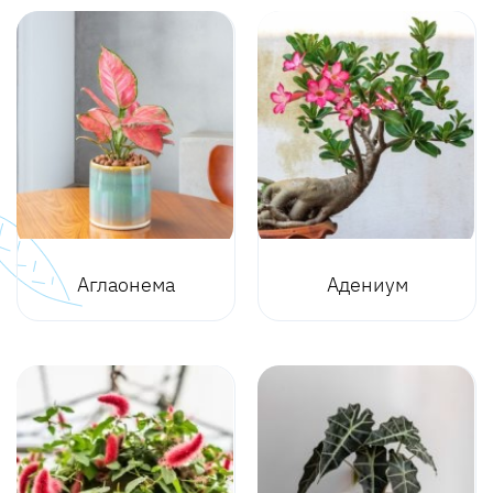
Аглаонема
Адениум