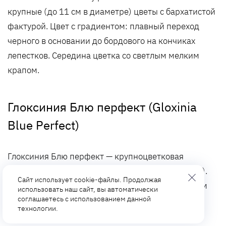
крупные (до 11 см в диаметре) цветы с бархатистой
фактурой. Цвет с градиентом: плавный переход
черного в основании до бордового на кончиках
лепестков. Середина цветка со светлым мелким
крапом.
Глоксиния Блю перфект (Gloxinia
Blue Perfect)
Глоксиния Блю перфект — крупноцветковая
махровая синнингия (цветы до 12 см в диаметре).
Сайт использует cookie-файлы. Продолжая
Лепестки бархатные на ощупь, со светло-лиловым
использовать наш сайт, вы автоматически
соглашаетесь с использованием данной
окрасом. Отличительная черта – мелкий темный
технологии.
крап. Края лепестков волнистые.