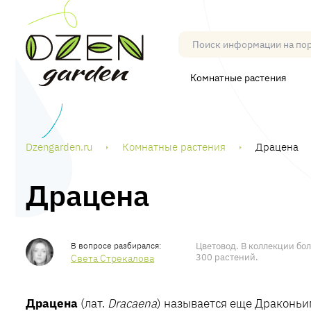
Комнатные растения
Dzengarden.ru
Комнатные растения
Драцена
Драцена
Цветовод. В коллекции бо
300 растений.
Света Стрекалова
Драцена
(лат.
Dracaena
) называется еще Драконьи