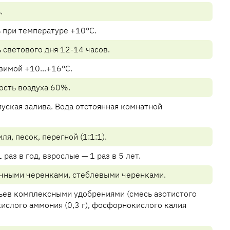
.
ь при температуре +10°C.
светового дня 12-14 часов.
зимой +10...+16°C.
ость воздуха 60%.
пуская залива. Вода отстоянная комнатной
ля, песок, перегной (1:1:1).
раз в год, взрослые — 1 раз в 5 лет.
чными черенками, стеблевыми черенками.
ьев комплексными удобрениями (смесь азотистого
окислого аммония (0,3 г), фосфорнокислого калия