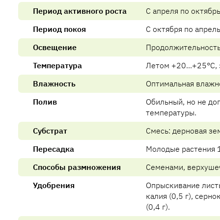
Период активного роста
С апреля по октябрь
Период покоя
С октября по апрел
Освещение
Продолжительность 
Температура
Летом +20...+25°C, 
Влажность
Оптимальная влажн
Полив
Обильный, но не до
температуры.
Субстрат
Смесь: дерновая зем
Пересадка
Молодые растения 1 
Способы размножения
Семенами, верхуше
Удобрения
Опрыскивание лист
калия (0,5 г), серн
(0,4 г).