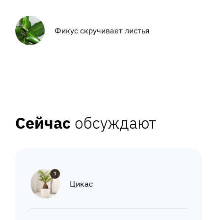
Фикус скручивает листья
Сейчас
обсуждают
1
Цикас