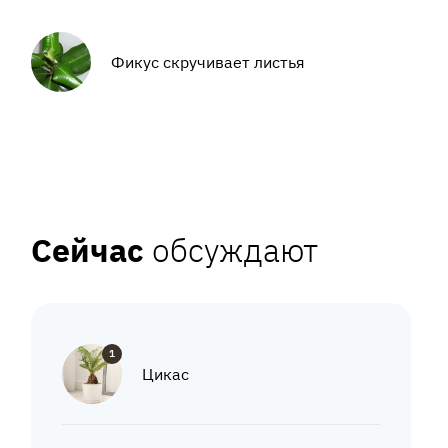
Фикус скручивает листья
Сейчас
обсуждают
1
Цикас