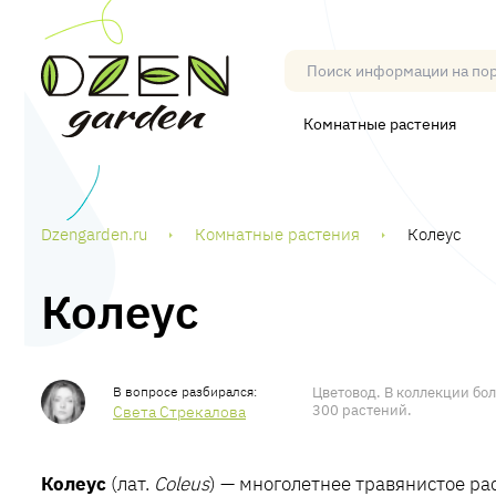
Комнатные растения
Dzengarden.ru
Комнатные растения
Колеус
Колеус
Цветовод. В коллекции бо
300 растений.
Света Стрекалова
Колеус
(лат.
Coleus
) — многолетнее травянистое ра