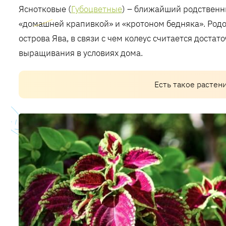
Яснотковые (
Губоцветные
) – ближайший родственн
«домашней крапивкой» и «кротоном бедняка». Родо
острова Ява, в связи с чем колеус считается дост
выращивания в условиях дома.
Есть такое растен