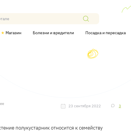
★
Магазин
Болезни и вредители
Посадка и пересадка
лее
23 сентября 2022
3
стение полукустарник относится к семейству