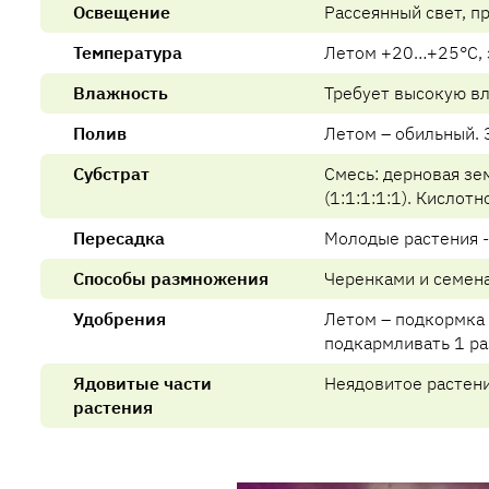
Освещение
Рассеянный свет, п
Температура
Летом +20…+25°C, 
Влажность
Требует высокую вл
Полив
Летом – обильный. 
Субстрат
Смесь: дерновая зем
(1:1:1:1:1). Кислот
Пересадка
Молодые растения - 
Способы размножения
Черенками и семен
Удобрения
Летом – подкормка 
подкармливать 1 ра
Ядовитые части
Неядовитое растени
растения