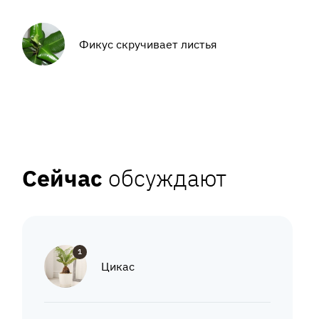
Фикус скручивает листья
Сейчас
обсуждают
1
Цикас