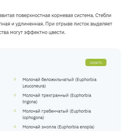
звитая поверхностная корневая система. Стебли
ная и удлиненная. При отрыве листок выделяет
тва могут эффектно цвести.
скрыть
Молочай беложильчатый (Euphorbia
Leuconeura)
Молочай трехгранный (Euphorbia
trigona)
Молочай гребенчатый (Euphorbia
lophogona)
Молочай энопла (Euphorbia enopla)