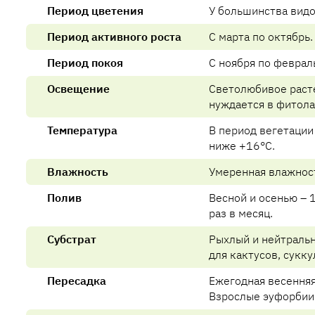
Период цветения
У большинства видов
Период активного роста
С марта по октябрь.
Период покоя
С ноября по феврал
Освещение
Светолюбивое расте
нуждается в фитола
Температура
В период вегетации
ниже +16°C.
Влажность
Умеренная влажност
Полив
Весной и осенью – 1
раз в месяц.
Субстрат
Рыхлый и нейтральны
для кактусов, сукк
Пересадка
Ежегодная весенняя
Взрослые эуфорбии 