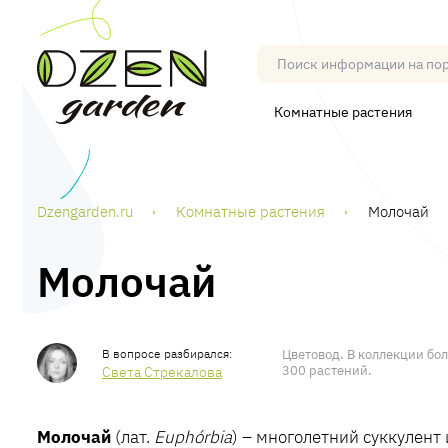
Комнатные растения
Dzengarden.ru
Комнатные растения
Молочай
Молочай
Цветовод. В коллекции бо
300 растений.
Света Стрекалова
Молочай
(лат.
Euphórbia
) – многолетний суккулент