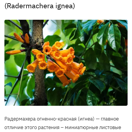
(Radermachera ignea)
Радермахера огненно-красная (игнеа) — главное
отличие этого растения – миниатюрные листовые