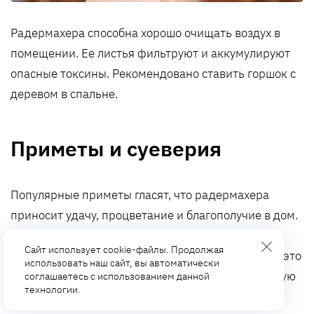
Радермахера способна хорошо очищать воздух в
помещении. Ее листья фильтруют и аккумулируют
опасные токсины. Рекомендовано ставить горшок с
деревом в спальне.
Приметы и суеверия
Популярные приметы гласят, что радермахера
приносит удачу, процветание и благополучие в дом.
Особенно, если куст растет мощным и сильным.
Сайт использует cookie-файлы. Продолжая
Также существуют суеверия, которые связывают это
использовать наш сайт, вы автоматически
растение со способностью привлекать финансовую
соглашаетесь с использованием данной
технологии.
удачу. Горшок с деревом во многих странах Азии